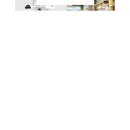
EIN SYSTEM – UNZÄHLIGE
MÖGLICHKEITEN
Das modulare Stecksystem von CAROLINE
ermöglicht den Aufbau unterschiedlichster Möbel
und Präsentationslösungen. Die einzelnen
Komponenten werden ohne komplexe
Verbindungstechnik miteinander kombiniert und
lassen sich jederzeit erweitern oder neu
konfigurieren.