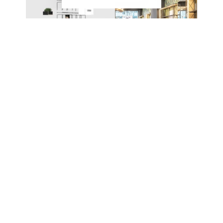
EIN SYSTEM – UNZÄHLIGE
MÖGLICHKEITEN
Das modulare Stecksystem von CAROLINE
ermöglicht den Aufbau unterschiedlichster Möbel
und Präsentationslösungen. Die einzelnen
Komponenten werden ohne komplexe
Verbindungstechnik miteinander kombiniert und
lassen sich jederzeit erweitern oder neu
konfigurieren.