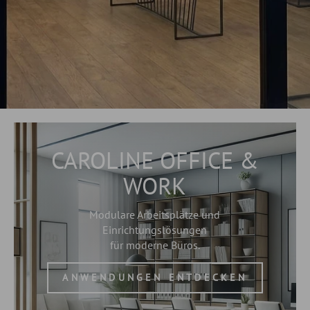
CAROLINE OFFICE &
WORK
Modulare Arbeitsplätze und
Einrichtungslösungen
für moderne Büros.
ANWENDUNGEN ENTDECKEN