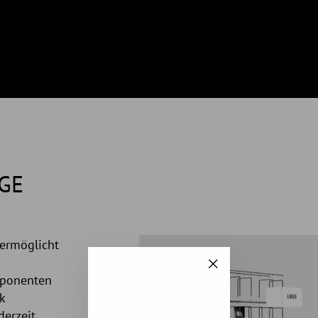
GE
ermöglicht
"Schließen
mponenten
(Esc)"
k
derzeit