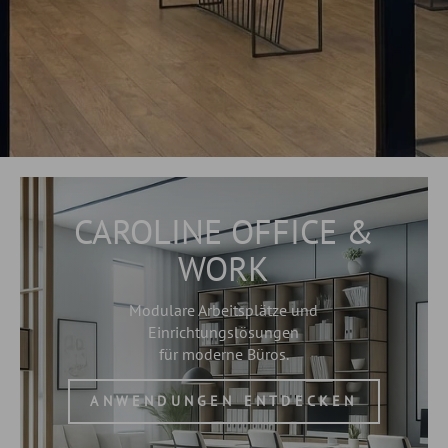
CAROLINE OFFICE &
WORK
Modulare Arbeitsplätze und
Einrichtungslösungen
für moderne Büros.
ANWENDUNGEN ENTDECKEN