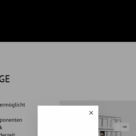
GE
ermöglicht
"Schließen
mponenten
(Esc)"
k
derzeit