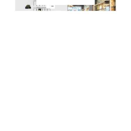
EIN SYSTEM – UNZÄHLIGE
MÖGLICHKEITEN
Das modulare Stecksystem von CAROLINE
ermöglicht den Aufbau unterschiedlichster Möbel
und Präsentationslösungen. Die einzelnen
Komponenten werden ohne komplexe
Verbindungstechnik miteinander kombiniert und
lassen sich jederzeit erweitern oder neu
konfigurieren.