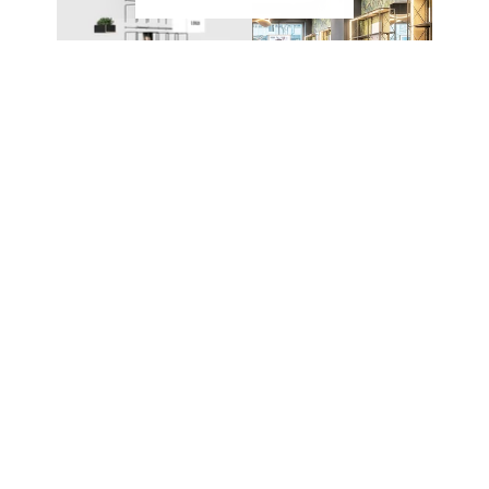
EIN SYSTEM – UNZÄHLIGE
MÖGLICHKEITEN
Das modulare Stecksystem von CAROLINE
ermöglicht den Aufbau unterschiedlichster Möbel
und Präsentationslösungen. Die einzelnen
Komponenten werden ohne komplexe
Verbindungstechnik miteinander kombiniert und
lassen sich jederzeit erweitern oder neu
konfigurieren.