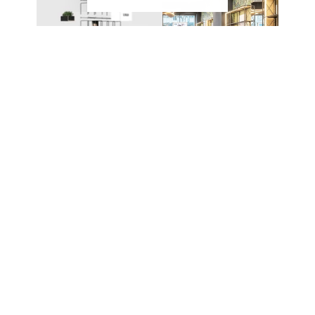
EIN SYSTEM – UNZÄHLIGE
MÖGLICHKEITEN
Das modulare Stecksystem von CAROLINE
ermöglicht den Aufbau unterschiedlichster Möbel
und Präsentationslösungen. Die einzelnen
Komponenten werden ohne komplexe
Verbindungstechnik miteinander kombiniert und
lassen sich jederzeit erweitern oder neu
konfigurieren.