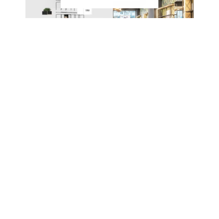
EIN SYSTEM – UNZÄHLIGE
MÖGLICHKEITEN
Das modulare Stecksystem von CAROLINE
ermöglicht den Aufbau unterschiedlichster Möbel
und Präsentationslösungen. Die einzelnen
Komponenten werden ohne komplexe
Verbindungstechnik miteinander kombiniert und
lassen sich jederzeit erweitern oder neu
konfigurieren.