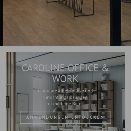
CAROLINE OFFICE &
WORK
Modulare Arbeitsplätze und
Einrichtungslösungen
für moderne Büros.
ANWENDUNGEN ENTDECKEN