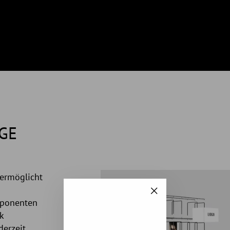
GE
ermöglicht
"Schließen
mponenten
(Esc)"
k
derzeit