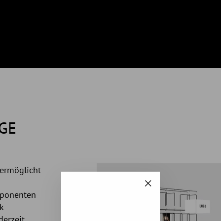
GE
ermöglicht
"Schließen
mponenten
(Esc)"
k
derzeit