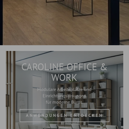
CAROLINE OFFICE &
WORK
Modulare Arbeitsplätze und
Einrichtungslösungen
für moderne Büros.
ANWENDUNGEN ENTDECKEN