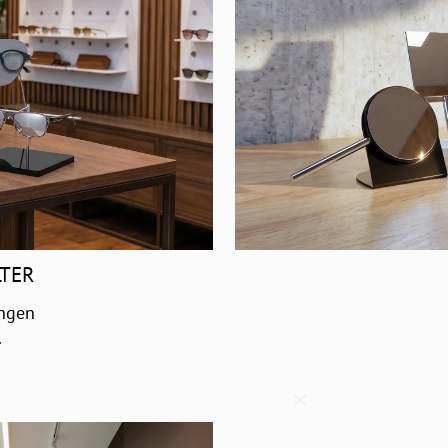
LTER
ungen
.
"Schließen
(Esc)"