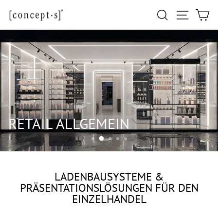
Direkt
Seitennav
Suche
Ei
zum
Inhalt
RETAIL ALLGEMEIN
LADENBAUSYSTEME &
PRÄSENTATIONSLÖSUNGEN FÜR DEN
EINZELHANDEL