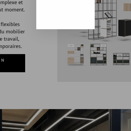
omplexe et
out moment.
flexibles
du mobilier
 travail,
mporaires.
ON