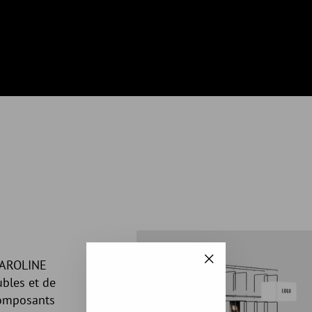
CAROLINE
"Fermer
bles et de
(Esc)"
composants