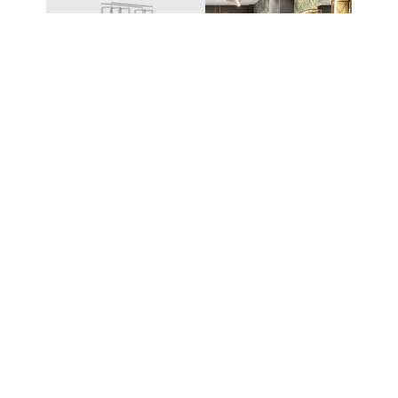
UN SYSTÈME – DES
POSSIBILITÉS INFINIES
Le système modulaire à emboîtement de
CAROLINE permet de créer une grande variété de
meubles et de solutions de présentation. Les
différents composants s’assemblent sans technique
de fixation complexe et peuvent être étendus ou
reconfigurés à tout moment.