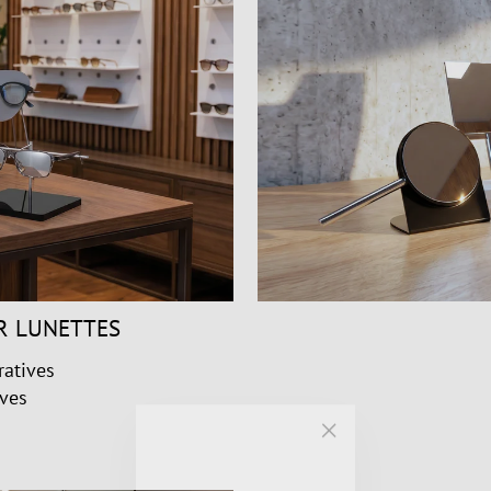
R LUNETTES
ratives
ives
"Fermer
(Esc)"