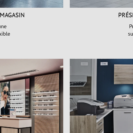
 MAGASIN
PRÉS
une
P
xible
su