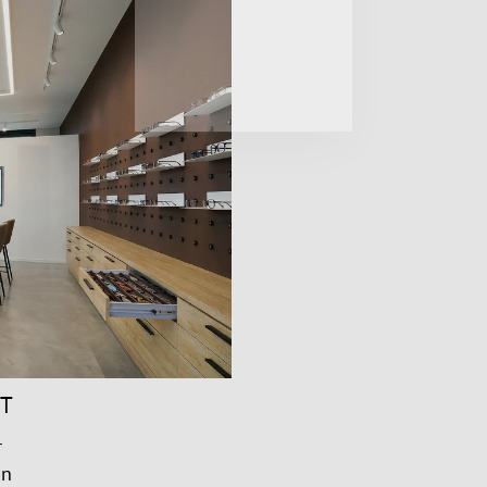
NT
r
on