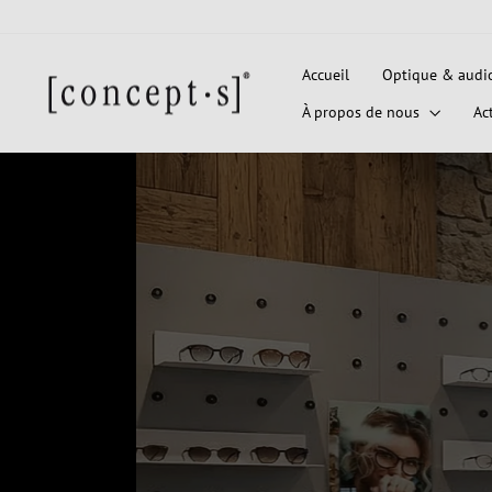
Passer
au
contenu
Accueil
Optique & audi
À propos de nous
Ac