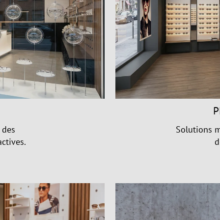
P
 des
Solutions m
ctives.
d