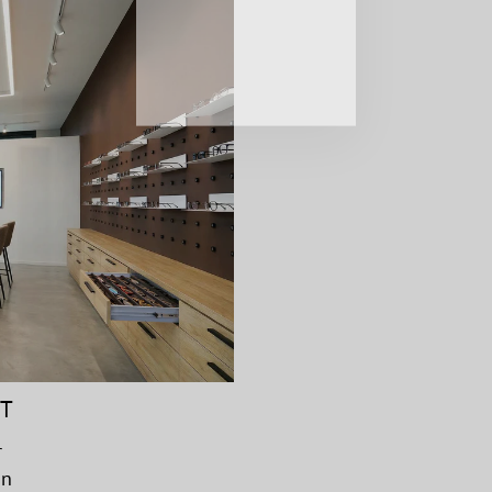
NT
r
on