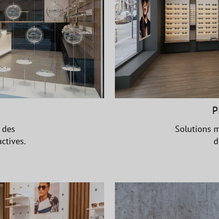
P
 des
Solutions m
ctives.
d