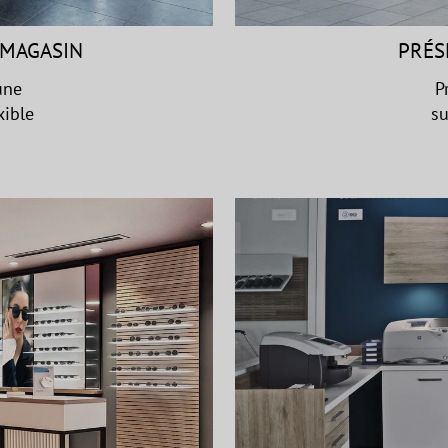
 MAGASIN
PRÉS
une
P
xible
su