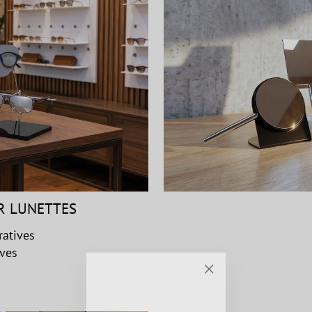
R LUNETTES
ratives
ives
"Fermer
(Esc)"