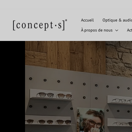
Passer
au
contenu
Accueil
Optique & audi
À propos de nous
Ac