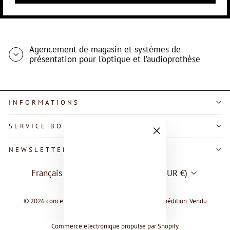
Agencement de magasin et systèmes de
présentation pour l’optique et l’audioprothèse
INFORMATIONS
SERVICE BOUTIQUE
"Fermer
NEWSLETTER
(Esc)"
LANGUE
DEVISE
Français
Allemagne (EUR €)
© 2026 concept-s | Tous les prix plus la TVA et l'expédition. Vendu
uniquement aux clients d'affaires.
Commerce électronique propulsé par Shopify