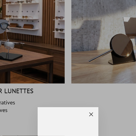
R LUNETTES
ratives
ives
"Fermer
(Esc)"