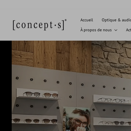
Passer
au
contenu
Accueil
Optique & audi
À propos de nous
Ac