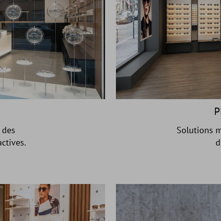
P
 des
Solutions m
ctives.
d