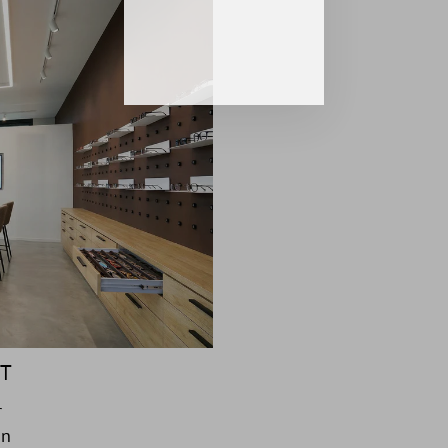
NT
r
on