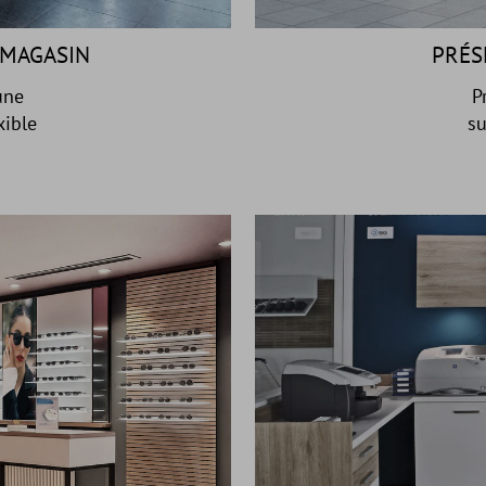
 MAGASIN
PRÉS
une
P
xible
su