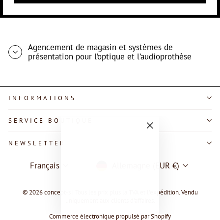
Agencement de magasin et systèmes de
présentation pour l’optique et l’audioprothèse
INFORMATIONS
SERVICE BOUTIQUE
"Fermer
NEWSLETTER
(Esc)"
LANGUE
DEVISE
Français
Allemagne (EUR €)
© 2026 concept-s | Tous les prix plus la TVA et l'expédition. Vendu
uniquement aux clients d'affaires.
Commerce électronique propulsé par Shopify