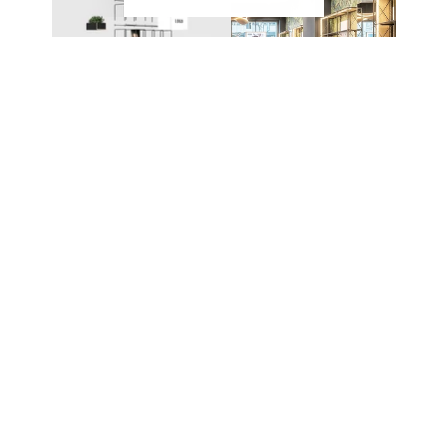
EIN SYSTEM – UNZÄHLIGE
MÖGLICHKEITEN
Das modulare Stecksystem von CAROLINE
ermöglicht den Aufbau unterschiedlichster Möbel
und Präsentationslösungen. Die einzelnen
Komponenten werden ohne komplexe
Verbindungstechnik miteinander kombiniert und
lassen sich jederzeit erweitern oder neu
konfigurieren.