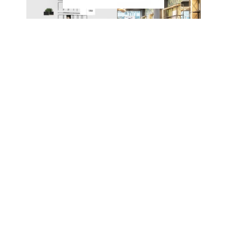
EIN SYSTEM – UNZÄHLIGE
MÖGLICHKEITEN
Das modulare Stecksystem von CAROLINE
ermöglicht den Aufbau unterschiedlichster Möbel
und Präsentationslösungen. Die einzelnen
Komponenten werden ohne komplexe
Verbindungstechnik miteinander kombiniert und
lassen sich jederzeit erweitern oder neu
konfigurieren.