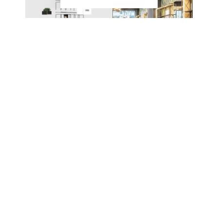
EIN SYSTEM – UNZÄHLIGE
MÖGLICHKEITEN
Das modulare Stecksystem von CAROLINE
ermöglicht den Aufbau unterschiedlichster Möbel
und Präsentationslösungen. Die einzelnen
Komponenten werden ohne komplexe
Verbindungstechnik miteinander kombiniert und
lassen sich jederzeit erweitern oder neu
konfigurieren.