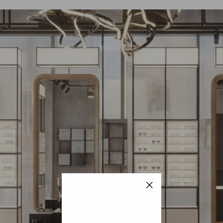
"Fermer
(Esc)"