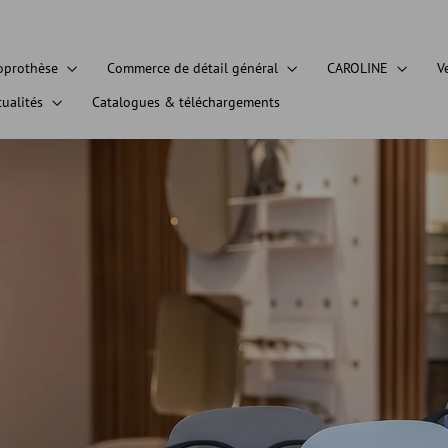
oprothèse
Commerce de détail général
CAROLINE
V
tualités
Catalogues & téléchargements