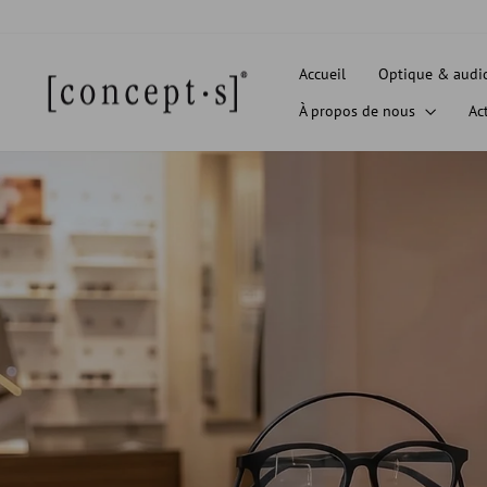
Passer
au
contenu
Accueil
Optique & audi
À propos de nous
Ac