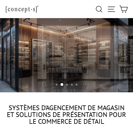
Passer
Navigati
Rechercher
Pa
au
contenu
COMMERCE DE DÉTAIL
GÉNÉRAL
SYSTÈMES D’AGENCEMENT DE MAGASIN
ET SOLUTIONS DE PRÉSENTATION POUR
LE COMMERCE DE DÉTAIL