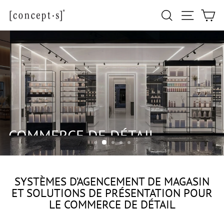
Passer
Navigati
Rechercher
Pa
au
contenu
COMMERCE DE DÉTAIL
GÉNÉRAL
SYSTÈMES D’AGENCEMENT DE MAGASIN
ET SOLUTIONS DE PRÉSENTATION POUR
LE COMMERCE DE DÉTAIL