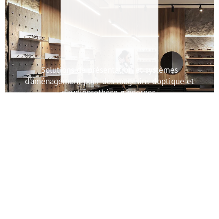
"Fermer
(Esc)"
Solutions de présentation et systèmes
d’aménagement pour des magasins d’optique et
d’audioprothèse modernes.
OPTIQUE & AUDIOPROTHÈSE