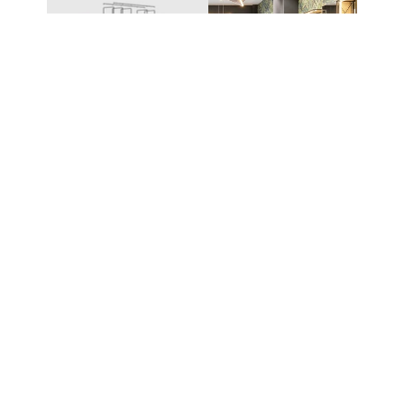
UN SYSTÈME – DES
POSSIBILITÉS INFINIES
Le système modulaire à emboîtement de
CAROLINE permet de créer une grande variété de
meubles et de solutions de présentation. Les
différents composants s’assemblent sans technique
de fixation complexe et peuvent être étendus ou
reconfigurés à tout moment.