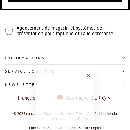
Agencement de magasin et systèmes de
présentation pour l’optique et l’audioprothèse
INFORMATIONS
SERVICE BOUTIQUE
"Fermer
NEWSLETTER
(Esc)"
LANGUE
DEVISE
Français
Allemagne (EUR €)
© 2026 concept-s | Tous les prix plus la TVA et l'expédition. Vendu
uniquement aux clients d'affaires.
Commerce électronique propulsé par Shopify