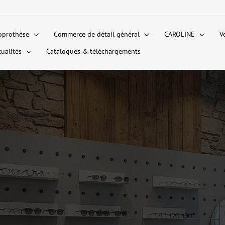
oprothèse
Commerce de détail général
CAROLINE
V
tualités
Catalogues & téléchargements