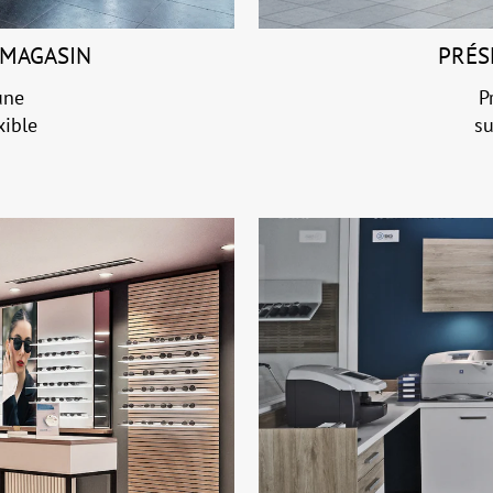
 MAGASIN
PRÉS
une
P
xible
su