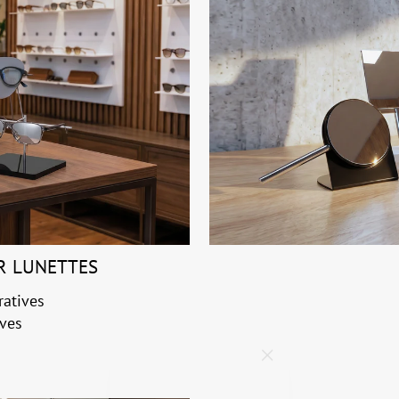
R LUNETTES
ratives
ives
"Fermer
(Esc)"