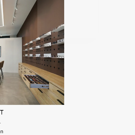
NT
r
on