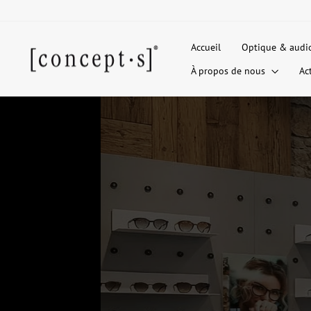
Passer
au
contenu
Accueil
Optique & audi
À propos de nous
Ac