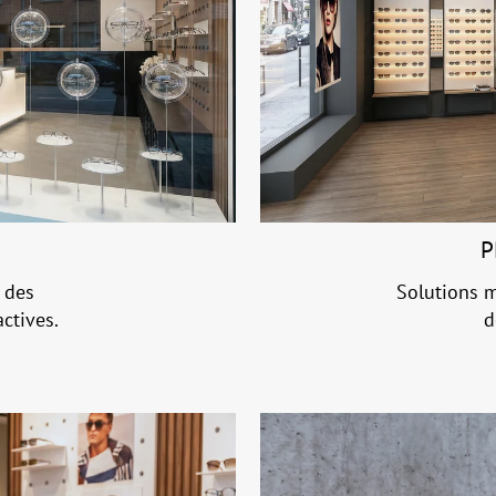
P
 des
Solutions m
ctives.
d