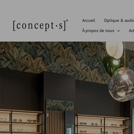
Passer
au
contenu
Accueil
Optique & audi
À propos de nous
Ac