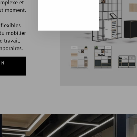
omplexe et
out moment.
flexibles
du mobilier
 travail,
mporaires.
ON