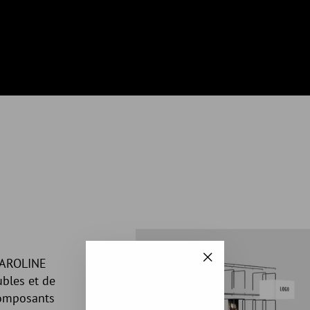
CAROLINE
"Fermer
bles et de
(Esc)"
composants