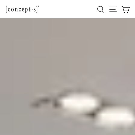
Passer
Navigati
Rechercher
Pa
au
contenu