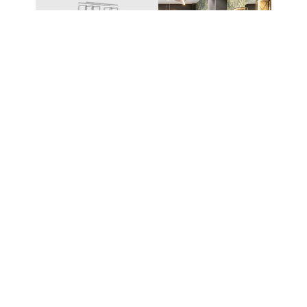
UN SYSTÈME – DES
POSSIBILITÉS INFINIES
Le système modulaire à emboîtement de
CAROLINE permet de créer une grande variété de
meubles et de solutions de présentation. Les
différents composants s’assemblent sans technique
de fixation complexe et peuvent être étendus ou
reconfigurés à tout moment.