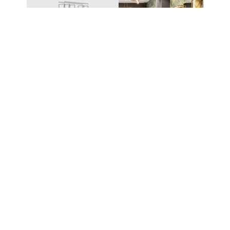
UN SYSTÈME – DES
POSSIBILITÉS INFINIES
Le système modulaire à emboîtement de
CAROLINE permet de créer une grande variété de
meubles et de solutions de présentation. Les
différents composants s’assemblent sans technique
de fixation complexe et peuvent être étendus ou
reconfigurés à tout moment.