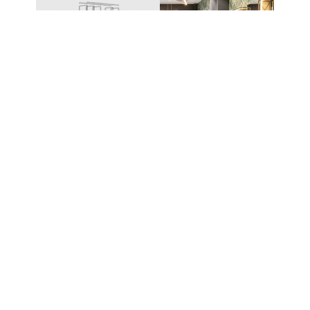
UN SYSTÈME – DES
POSSIBILITÉS INFINIES
Le système modulaire à emboîtement de
CAROLINE permet de créer une grande variété de
meubles et de solutions de présentation. Les
différents composants s’assemblent sans technique
de fixation complexe et peuvent être étendus ou
reconfigurés à tout moment.